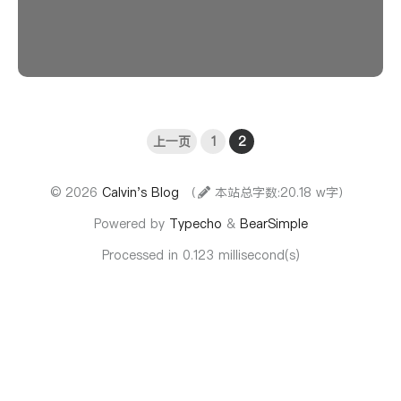
上一页
1
2
© 2026
Calvin's Blog
（
本站总字数:20.18 w字）
Powered by
Typecho
&
BearSimple
Processed in 0.123 millisecond(s)