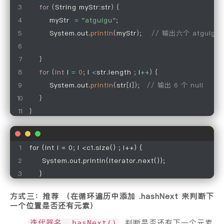
for
(
String myStr
:
str
)
{
        myStr  
=
"atguigu"
;
        System
.
out
.
println
(
myStr
)
;
// 输出六个 atguigu
}
for
(
int
 i 
=
0
;
 i 
<
str
.
length 
;
 i
++
)
{
        System
.
out
.
println
(
str
[
i
]
)
;
// 输出 6 个 null
}
}
for (int i = 0; i <c1.size() ; i++) {

     System.out.println(iterator.next());

    }
方式三：推荐 （在循环遍历中添加 .hashNext 来判断下
一个位置是否还有元素）
判断是否还有下一个元素
迭代器名 .hasNext()