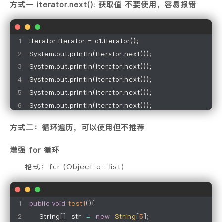
方式一 iterator.next(): 获取值 不要使用，容易报错
Iterator iterator = c1.iterator();

System.out.println(iterator.next());

System.out.println(iterator.next());

System.out.println(iterator.next());

System.out.println(iterator.next());

方式二：循环遍历，可以使用但不推荐
增强 for 循环
格式：for (Object o : list)
public
void
test1
(
)
{
    String
[
]
  str  
=
new
String
[
5
]
;