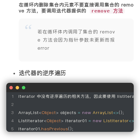
在循环内删除集合内元素不要直接调用集合的 remo
ve 方法，要调用迭代器提供的
remove 方法
若在循环体内调用了集合的 remov
e 方法会因为指针参数未更新而报
error
迭代器的逆序遍历
iterator 中没有逆序遍历的相关方法，因此要使用 listiterato
ArrayList
<
Object
>
 objects 
=
new
ArrayList
<
>
(
)
;
ListIterator
<
Object
>
 iterator01 
=
new
ListIterator
<
>
(
)
;
iterator01
.
hasPrevious
(
)
;